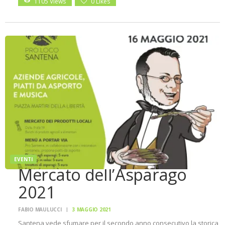
1105
Views
0
Likes
EVENTI
Mercato dell’Asparago
2021
FABIO MAULUCCI
3 MAGGIO 2021
Santena vede sfumare per il secondo anno consecutivo la storica