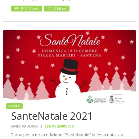
807
Views
0
Likes
EVENTI
SanteNatale 2021
FABIO MAULUCCI
29 NOVEMBRE 2021
Torna per la terza edizione, “SanteNatale” la festa natalizia