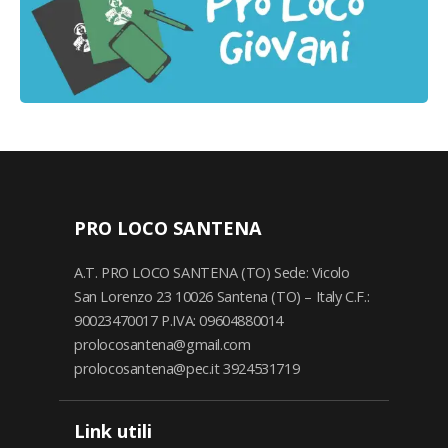
PRO LOCO SANTENA
A.T. PRO LOCO SANTENA (TO) Sede: Vicolo
San Lorenzo 23 10026 Santena (TO) – Italy C.F.:
90023470017 P.IVA: 09604880014
prolocosantena@gmail.com
prolocosantena@pec.it 3924531719
Link utili