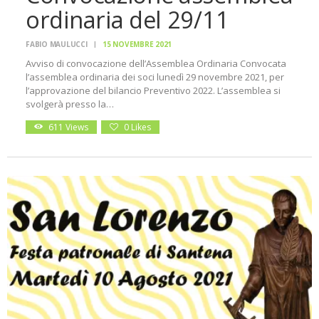
ordinaria del 29/11
FABIO MAULUCCI
15 NOVEMBRE 2021
Avviso di convocazione dell’Assemblea Ordinaria Convocata
l’assemblea ordinaria dei soci lunedì 29 novembre 2021, per
l’approvazione del bilancio Preventivo 2022. L’assemblea si
svolgerà presso la…
611
Views
0
Likes