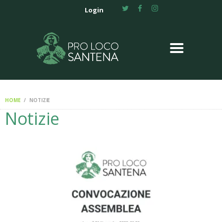
HOME
Login
CHI SIAMO
EVENTI
NOTIZIE
DIVENTA
VOLONTARIO
HOME
NOTIZIE
CONTATTI
Notizie