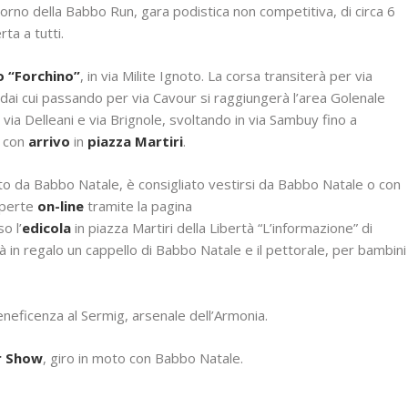
itorno della Babbo Run, gara podistica non competitiva, di circa 6
rta a tutti.
o “Forchino”
, in via Milite Ignoto. La corsa transiterà per via
dai cui passando per via Cavour si raggiungerà l’area Golenale
 via Delleani e via Brignole, svoltando in via Sambuy fino a
, con
arrivo
in
piazza Martiri
.
stito da Babbo Natale, è consigliato vestirsi da Babbo Natale o con
aperte
on-line
tramite la pagina
o l’
edicola
in piazza Martiri della Libertà “L’informazione” di
vrà in regalo un cappello di Babbo Natale e il pettorale, per bambini
beneficenza al Sermig, arsenale dell’Armonia.
r Show
, giro in moto con Babbo Natale.