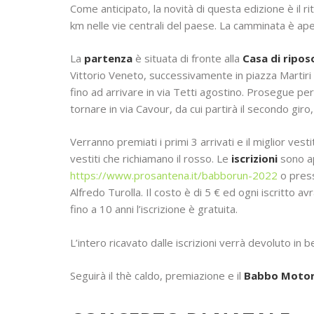
Come anticipato, la novità di questa edizione è il r
km nelle vie centrali del paese. La camminata è ape
La
partenza
è situata di fronte alla
Casa di ripos
Vittorio Veneto, successivamente in piazza Martiri 
fino ad arrivare in via Tetti agostino. Prosegue per
tornare in via Cavour, da cui partirà il secondo giro
Verranno premiati i primi 3 arrivati e il miglior ve
vestiti che richiamano il rosso. Le
iscrizioni
sono 
https://www.prosantena.it/babborun-2022
o press
Alfredo Turolla. Il costo è di 5 € ed ogni iscritto a
fino a 10 anni l’iscrizione è gratuita.
L’intero ricavato dalle iscrizioni verrà devoluto in 
Seguirà il thè caldo, premiazione e il
Babbo Moto