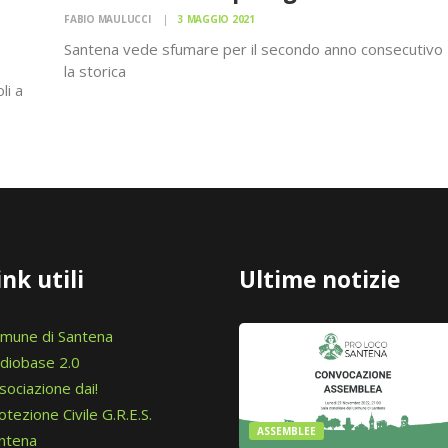
FABIO MAULUCCI
3 MAGGIO 2021
Santena vede sfumare per il secondo anno consecutivo
la storica
li a
sagra primaverile degli asparagi, ma non perde
l’occasione di celebrare l’alimento simbolo
dalle
del paese. Domenica 16 maggio, dalle 9 alle 19, piazza
ival
Martiri della Libertà sarà scenario del
“Mercato degli asparagi e dei prodotti locali”,
organizzato dall’Amministrazione comunale e
dalla Pro Loco, con la collaborazione dell’Associazione
produttori Asparago di Santena e delle Terre del
Pianalto.
ink utili
Ultime notizie
mune di Santena
diobase 2.0
sociazione dai!
otezione Civile G.R.E.S.
ASSEMBLEE
ntena