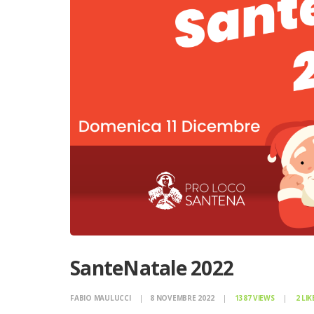
SanteNatale 2022
FABIO MAULUCCI
8 NOVEMBRE 2022
1387
VIEWS
2
LIK