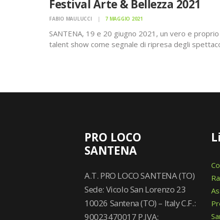
Festival Arte & Bellezza 2021
FABIO MAULUCCI
7 MAGGIO 2021
SANTENA, 19 e 20 giugno 2021, un vero e proprio
talent show come segnale di ripresa degli spettaco
Santena.
Sabato 19 giugno e domenica 20 giugno, a partire 
20,45 la piazza principale di Santena ospiterà il fest
del canto e della danza “Arte & bellezza”.
PRO LOCO
L
SANTENA
Co
A.T. PRO LOCO SANTENA (TO)
Ra
Sede: Vicolo San Lorenzo 23
As
10026 Santena (TO) – Italy C.F.:
Pr
90023470017 P.IVA:
Sa